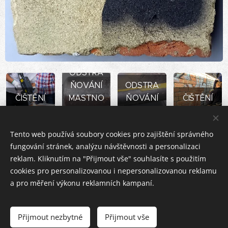
ODSTRA
ŇOVÁNÍ
ODSTRA
ČIŠTĚNÍ
MASTNO
ŇOVÁNÍ
ČIŠTĚNÍ
RZI
TY
BAREV
GRAFFITY
Tento web používá soubory cookies pro zajištění správného
fungování stránek, analýzu návštěvnosti a personalizaci
reklam. Kliknutím na "Přijmout vše" souhlasíte s použitím
cookies pro personalizovanou i nepersonalizovanou reklamu
Kontakt na poptávku
a pro měření výkonu reklamních kampaní.
Přijmout nezbytné
Přijmout vše