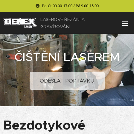
Po-Čt 09.00-17.00 / Pá 9.00-15.00
LASEROVÉ ŘEZÁNÍ A
GRAVÍROVÁNÍ
ČIŠTĚNÍ LASEREM
ODESLAT POPTÁVKU
Bezdotykové