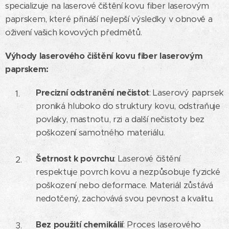
specializuje na laserové čištění kovu fiber laserovým
paprskem, které přináší nejlepší výsledky v obnově a
oživení vašich kovových předmětů.
Výhody laserového čištění kovu fiber laserovým
paprskem:
Precizní odstranění nečistot
: Laserový paprsek
proniká hluboko do struktury kovu, odstraňuje
povlaky, mastnotu, rzi a další nečistoty bez
poškození samotného materiálu.
Šetrnost k povrchu
: Laserové čištění
respektuje povrch kovu a nezpůsobuje fyzické
poškození nebo deformace. Materiál zůstává
nedotčený, zachovává svou pevnost a kvalitu.
Bez použití chemikálií
: Proces laserového