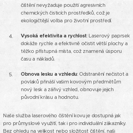
čištění nevyžaduje použití agresivních
chemických čisticích prostředků, což je
ekologičtější volba pro životní prostředí.
Vysoká efektivita a rychlost
: Laserový paprsek
dokáže rychle a efektivně očistit větší plochy a
těžko přístupná místa, což znamená úsporu
času a nákladů.
Obnova lesku a vzhledu
: Odstranění nečistot a
povlaků přináší vašim kovovým předmětům
nový lesk a zářivý vzhled, obnovuje jejich
původní krásu a hodnotu.
Naše služba laserového čištění kovu je dostupná jak
pro průmyslové využití, tak i pro individuální zákazníky.
Bez ohledu na velikost nebo složitost čištění, naši